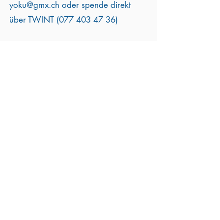
yoku@gmx.ch
oder spende direkt
über TWINT
(077 403 47 36)
Partner und
Sponsoren
Herzlichen Dank für die Unterstützung!
Bernard van Leer
Stiftung Luzern
Sponsoringpartner: